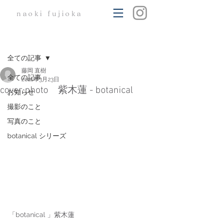
naoki
fujioka
記事
全ての記事
藤岡 直樹
全ての記事
2021年3月23日
cover photo 紫木蓮 - botanical
お知らせ
撮影のこと
写真のこと
botanical シリーズ
「botanical 」紫木蓮　