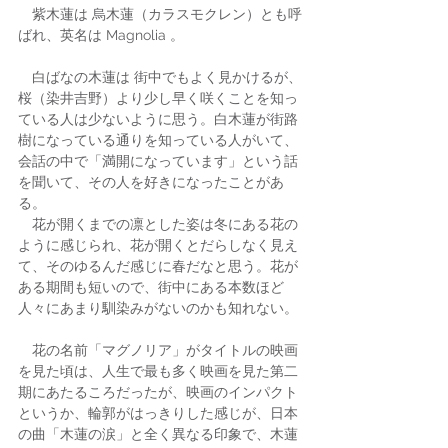
　紫木蓮は 烏木蓮（カラスモクレン）とも呼
ばれ、英名は Magnolia 。
　白ばなの木蓮は 街中でもよく見かけるが、
桜（染井吉野）より少し早く咲くことを知っ
ている人は少ないように思う。白木蓮が街路
樹になっている通りを知っている人がいて、
会話の中で「満開になっています」という話
を聞いて、その人を好きになったことがあ
る。
　花が開くまでの凛とした姿は冬にある花の
ように感じられ、花が開くとだらしなく見え
て、そのゆるんだ感じに春だなと思う。花が
ある期間も短いので、街中にある本数ほど 
人々にあまり馴染みがないのかも知れない。
　花の名前「マグノリア」がタイトルの映画
を見た頃は、人生で最も多く映画を見た第二
期にあたるころだったが、映画のインパクト
というか、輪郭がはっきりした感じが、日本
の曲「木蓮の涙」と全く異なる印象で、木蓮